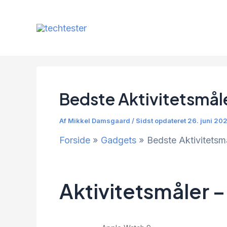
Gå
til
indholdet
Bedste Aktivitetsmål
Af
Mikkel Damsgaard
/
Sidst opdateret 26. juni 20
Forside
Gadgets
Bedste Aktivitetsm
Aktivitetsmåler – 