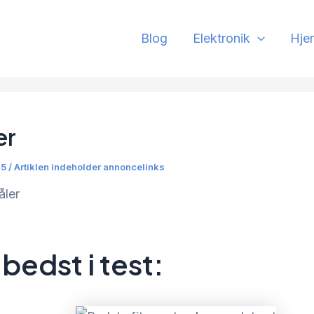
Blog
Elektronik
Hje
er
25 / Artiklen indeholder annoncelinks
åler
bedst i test: