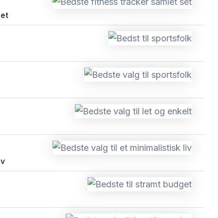
set
iv