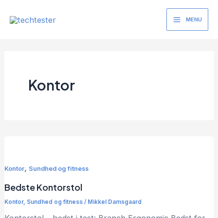
Gå
til
MENU
Main
indholdet
Menu
Kontor
,
Kontor
Sundhed og fitness
Bedste Kontorstol
Kontor
,
Sundhed og fitness
/
Mikkel Damsgaard