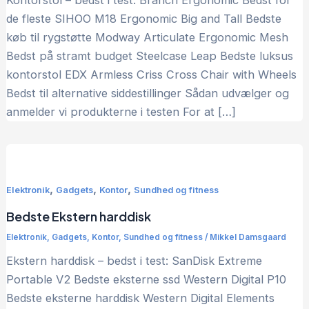
Kontorstol – bedst i test: Branch Ergonomic Bedst for
de fleste SIHOO M18 Ergonomic Big and Tall Bedste
køb til rygstøtte Modway Articulate Ergonomic Mesh
Bedst på stramt budget Steelcase Leap Bedste luksus
kontorstol EDX Armless Criss Cross Chair with Wheels
Bedst til alternative siddestillinger Sådan udvælger og
anmelder vi produkterne i testen For at […]
,
,
,
Elektronik
Gadgets
Kontor
Sundhed og fitness
Bedste Ekstern harddisk
Elektronik
,
Gadgets
,
Kontor
,
Sundhed og fitness
/
Mikkel Damsgaard
Ekstern harddisk – bedst i test: SanDisk Extreme
Portable V2 Bedste eksterne ssd Western Digital P10
Bedste eksterne harddisk Western Digital Elements