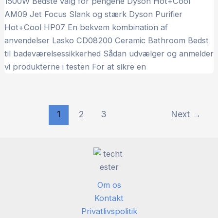
1500W Bedste valg for pengene Dyson Hot+Cool
AM09 Jet Focus Slank og stærk Dyson Purifier
Hot+Cool HP07 En bekvem kombination af
anvendelser Lasko CD08200 Ceramic Bathroom Bedst
til badeværelsessikkerhed Sådan udvælger og anmelder
vi produkterne i testen For at sikre en
1
2
3
Next
→
Om os
Kontakt
Privatlivspolitik