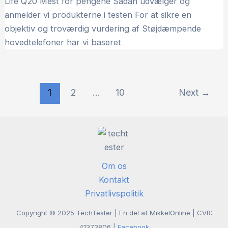
Life Q20 Mest for pengene Sådan udvælger og
anmelder vi produkterne i testen For at sikre en
objektiv og troværdig vurdering af Støjdæmpende
hovedtelefoner har vi baseret
1
2
…
10
Next
→
Om os
Kontakt
Privatlivspolitik
Copyright © 2025 TechTester | En del af MikkelOnline | CVR:
41373806 |
Facebook