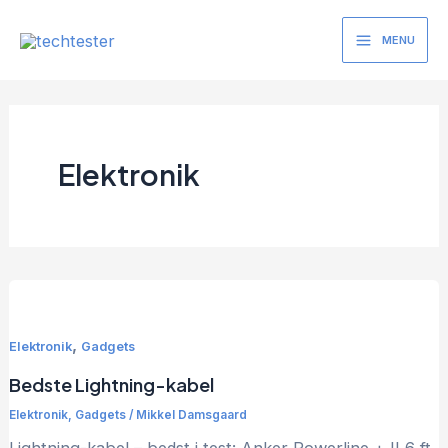
Gå
til
MENU
Main
indholdet
Menu
Elektronik
,
Elektronik
Gadgets
Bedste Lightning-kabel
Elektronik
,
Gadgets
/
Mikkel Damsgaard