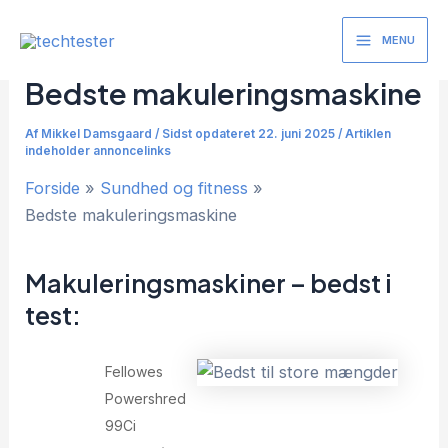
Gå
til
MENU
Main
indholdet
Bedste makuleringsmaskine
Menu
Af
Mikkel Damsgaard
/
Sidst opdateret 22. juni 2025 / Artiklen
indeholder annoncelinks
Forside
Sundhed og fitness
Bedste makuleringsmaskine
Makuleringsmaskiner – bedst i
test:
Fellowes
Powershred
99Ci