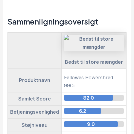
Sammenligningsoversigt
Bedst til store mængder
Fellowes Powershred
A
Produktnavn
99Ci
M
82.0
Samlet Score
6.2
Betjeningsvenlighed
9.0
Støjniveau