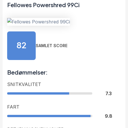
Fellowes Powershred 99Ci
82
SAMLET SCORE
Bedømmelser:
SNITKVALITET
7.3
FART
9.8