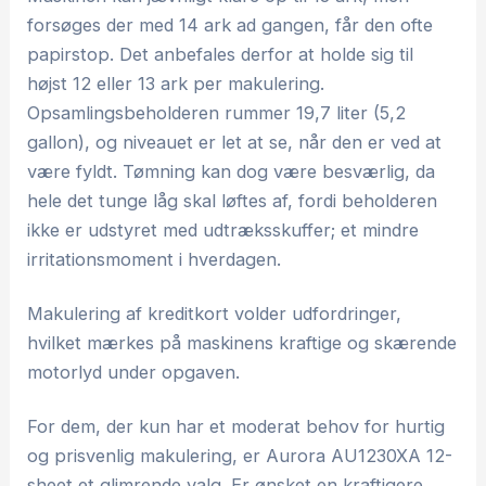
forsøges der med 14 ark ad gangen, får den ofte
papirstop. Det anbefales derfor at holde sig til
højst 12 eller 13 ark per makulering.
Opsamlingsbeholderen rummer 19,7 liter (5,2
gallon), og niveauet er let at se, når den er ved at
være fyldt. Tømning kan dog være besværlig, da
hele det tunge låg skal løftes af, fordi beholderen
ikke er udstyret med udtræksskuffer; et mindre
irritationsmoment i hverdagen.
Makulering af kreditkort volder udfordringer,
hvilket mærkes på maskinens kraftige og skærende
motorlyd under opgaven.
For dem, der kun har et moderat behov for hurtig
og prisvenlig makulering, er Aurora AU1230XA 12-
sheet et glimrende valg. Er ønsket en kraftigere