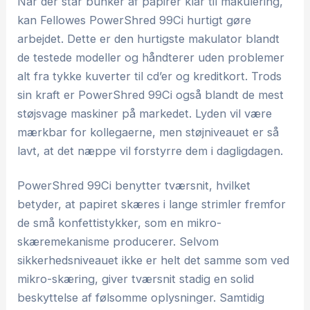
Når der står bunker af papirer klar til makulering,
kan Fellowes PowerShred 99Ci hurtigt gøre
arbejdet. Dette er den hurtigste makulator blandt
de testede modeller og håndterer uden problemer
alt fra tykke kuverter til cd’er og kreditkort. Trods
sin kraft er PowerShred 99Ci også blandt de mest
støjsvage maskiner på markedet. Lyden vil være
mærkbar for kollegaerne, men støjniveauet er så
lavt, at det næppe vil forstyrre dem i dagligdagen.
PowerShred 99Ci benytter tværsnit, hvilket
betyder, at papiret skæres i lange strimler fremfor
de små konfettistykker, som en mikro-
skæremekanisme producerer. Selvom
sikkerhedsniveauet ikke er helt det samme som ved
mikro-skæring, giver tværsnit stadig en solid
beskyttelse af følsomme oplysninger. Samtidig