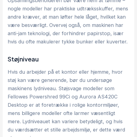
Opsamlingsbeholderen bør være nem at tømme –
nogle modeller har praktiske udtræksskuffer, mens
andre kræver, at man løfter hele låget, hvilket kan
være besværligt. Overvej også, om maskinen har
anti-jam teknologi, der forhindrer papirstop, især
hvis du ofte makulerer tykke bunker eller kuverter.
Støjniveau
Hvis du arbejder på et kontor eller hjemme, hvor
støj kan være generende, bør du undersøge
maskinens lydniveau. Støjsvage modeller som
Fellowes Powershred 99Ci og Aurora AS420C
Desktop er at foretrække i rolige kontormiljøer,
mens billigere modeller ofte larmer væsentligt
mere. Lydniveauet kan variere betydeligt, og hvis
du værdsætter et stille arbejdsmiljø, er dette værd