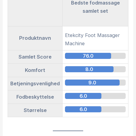
Bedste fodmassage
samlet set
Etekcity Foot Massager
Sn
Produktnavn
Machine
76.0
Samlet Score
8.0
Komfort
9.0
Betjeningsvenlighed
6.0
Fodbeskyttelse
6.0
Størrelse