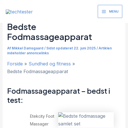
Gå
til
MENU
Main
indholdet
Bedste
Menu
Fodmassageapparat
Af
Mikkel Damsgaard
/
Sidst opdateret 22. juni 2025 / Artiklen
indeholder annoncelinks
Forside
Sundhed og fitness
Bedste Fodmassageapparat
Fodmassageapparat – bedst i
test:
Etekcity Foot
Massager