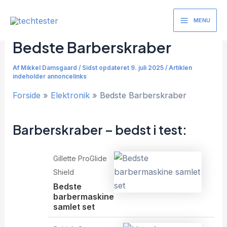
Gå
til
MENU
Main
indholdet
Bedste Barberskraber
Menu
Af
Mikkel Damsgaard
/
Sidst opdateret 9. juli 2025 / Artiklen
indeholder annoncelinks
Forside
Elektronik
Bedste Barberskraber
Barberskraber – bedst i test:
Gillette ProGlide
Shield
Bedste
barbermaskine
samlet set