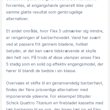
forventes, at engangshøvle generelt ikke yder
samme glatte resultat som genbrugelige
alternativer.
Et andet område, hvor Flex 5 udmærker sig mindre,
er rengøringen af barberhovedet. Vand har svært
ved at passere frit gennem bladene, hvilket
betyder, at det kan være tidskrævende at skylle
den helt ren. På trods af disse ulemper anses Flex
5 stadig som en solid og effektiv engangsmodel, der
hører til blandt de bedste i sin klasse.
Overvejes et skifte til en genanvendelig barberhøvl,
findes der flere prisvenlige alternativer med
imponerende ydeevne. For eksempel tilbyder
Schick Quattro Titanium en firebladet kassette med
tæt barbering til en pris, der ligger tæt op ad Flex