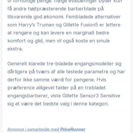
til fornuftige penge. Ifølge evalueringer byder kun
få andre højtpræsterende barberblade på
tilsvarende god økonomi. Fembladede alternativer
som Harry’s Truman og Gillette Fusion5 er lettere
at rengøre og kan levere en marginalt bedre
komfort og glid, men vil også koste en smule
ekstra.
Generelt klarede tre-bladede engangsmodeller sig
dårligere på tværs af alle testede parametre og har
derfor ikke samme værdi for pengene. Hvis
præference alligevel falder på en trebladet
engangsbarberer, viste Gillette Sensor3 Sensitive
sig at være det bedste valg i denne kategori.
Annonce i samarbejde med
PriceRunner