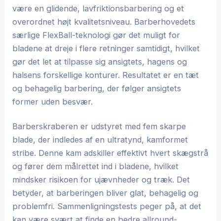
være en glidende, lavfriktionsbarbering og et
overordnet højt kvalitetsniveau. Barberhovedets
særlige FlexBall-teknologi gør det muligt for
bladene at dreje i flere retninger samtidigt, hvilket
gør det let at tilpasse sig ansigtets, hagens og
halsens forskellige konturer. Resultatet er en tæt
og behagelig barbering, der følger ansigtets
former uden besvær.
Barberskraberen er udstyret med fem skarpe
blade, der indledes af en ultratynd, kamformet
stribe. Denne kam adskiller effektivt hvert skægstrå
og fører dem målrettet ind i bladene, hvilket
mindsker risikoen for ujævnheder og træk. Det
betyder, at barberingen bliver glat, behagelig og
problemfri. Sammenligningstests peger på, at det
kan være svært at finde en bedre allround-