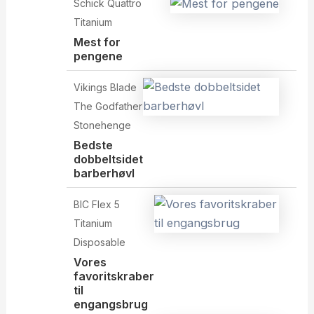
Schick Quattro
Titanium
Mest for
pengene
Vikings Blade
The Godfather
Stonehenge
Bedste
dobbeltsidet
barberhøvl
BIC Flex 5
Titanium
Disposable
Vores
favoritskraber
til
engangsbrug