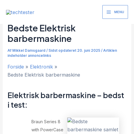
Gå
til
MENU
Main
indholdet
Bedste Elektrisk
Menu
barbermaskine
Af
Mikkel Damsgaard
/
Sidst opdateret 20. juni 2025 / Artiklen
indeholder annoncelinks
Forside
Elektronik
Bedste Elektrisk barbermaskine
Elektrisk barbermaskine – bedst
i test:
Braun Series 8
with PowerCase