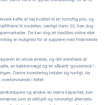
vere kaffe af høj kvalitet til en fornuftig pris, og
lfiltrene til modellen, særligt Hario 02, kan dog
upermarkeder. De kan dog let bestilles online eller
mtidig er mulighed for at supplere med friskristede
ypperen en smule øvelse, og det anbefales at
ølle, en køkkenvægt og en såkaldt ‘gooseneck’-
ngen. Denne investering betaler sig hurtigt, da
overbevisende i feltet.
eramikdrippere og ønsker en større kapacitet, kan
hæves som et stilfuldt og rummeligt alternativ.