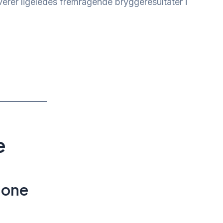
everer ligeledes fremragende bryggeresultater i
e
Cone