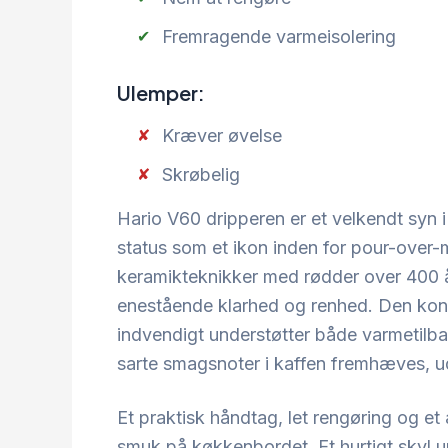
Fremragende varmeisolering
Ulemper:
Kræver øvelse
Skrøbelig
Hario V60 dripperen er et velkendt syn 
status som et ikon inden for pour-over-m
keramikteknikker med rødder over 400 år
enestående klarhed og renhed. Den konis
indvendigt understøtter både varmetilb
sarte smagsnoter i kaffen fremhæves, u
Et praktisk håndtag, let rengøring og et
smuk på køkkenbordet. Et hurtigt skyl un