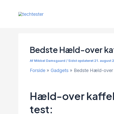
Gå
til
indholdet
Bedste Hæld-over ka
Af
Mikkel Damsgaard
/
Sidst opdateret 21. august 
Forside
Gadgets
Bedste Hæld-over 
Hæld-over kaffeb
test: