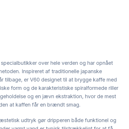
i specialbutikker over hele verden og har opnået
etoden. Inspireret af traditionelle japanske
 tilbage, er V60 designet til at brygge kaffe med
ke form og de karakteristiske spiralformede riller
ageholdelse og en jævn ekstraktion, hvor de mest
den at kaffen får en brændt smag.
 æstetisk udtryk gør dripperen både funktionel og
der varmt vand er typisk tilstrækkeligt for at få