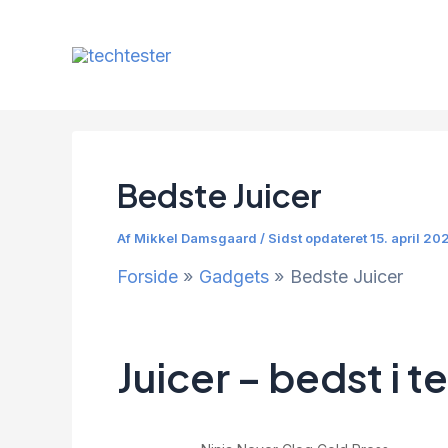
Gå
til
indholdet
Bedste Juicer
Af
Mikkel Damsgaard
/
Sidst opdateret 15. april 20
Forside
Gadgets
Bedste Juicer
Juicer – bedst i te