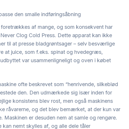
lpasse den smalle indføringsåbning
m foretrækkes af mange, og som konsekvent har
nja Never Clog Cold Press. Dette apparat kan ikke
 til at presse bladgrøntsager – selv besværlige
re at juice, som f.eks. spinat og hvedegræs,
dbyttet var usammenligneligt og oven i købet
askine ofte beskrevet som “henrivende, silkeblød
 testede den. Den udmærkede sig især inden for
ejlige konsistens blev rost, men også maskinens
ikke råvarerne, og det blev bemærket, at der kun var
erne. Maskinen er desuden nem at samle og rengøre.
kan nemt skylles af, og alle dele tåler