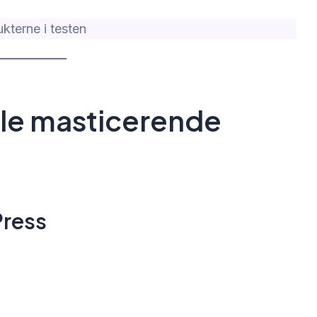
kterne i testen
ale masticerende
Press