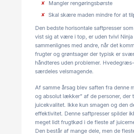
Mangler rengøringsbørste
Skal skære maden mindre for at ti
Den bedste horisontale saftpresser so
vist sig at være i top, er uden tvivl Ni
sammenlignes med andre, når det kommer
frugter og grøntsager der typisk er svæ
håndteres uden problemer. Hvedegræs-u
særdeles velsmagende.
Af samme årsag blev saften fra denne m
og absolut lækker” af de personer, der
juicekvalitet. Ikke kun smagen og den d
effektivitet. Denne saftpresser spilder 
meget lidt frugtkød i de fleste af juic
Den består af mange dele, men de fleste 