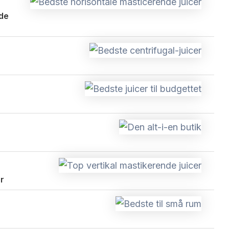
de
er