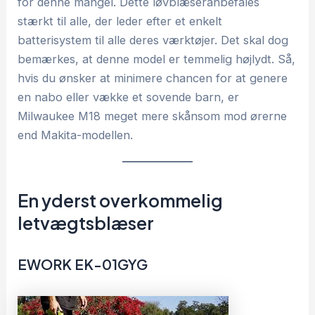
for denne mangel. Dette løvblæseranbefales
stærkt til alle, der leder efter et enkelt
batterisystem til alle deres værktøjer. Det skal dog
bemærkes, at denne model er temmelig højlydt. Så,
hvis du ønsker at minimere chancen for at genere
en nabo eller vække et sovende barn, er
Milwaukee M18 meget mere skånsom mod ørerne
end Makita-modellen.
En yderst overkommelig
letvægtsblæser
EWORK EK-01GYG