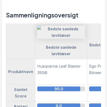
Sammenligningsoversigt
Bedste v
Bedste samlede
løvblæser
Husqvarna Leaf Blaster
Ego Powe
Produktnavn
350iB
Blower L
90.0
8
Samlet
Score
9.0
Batteri