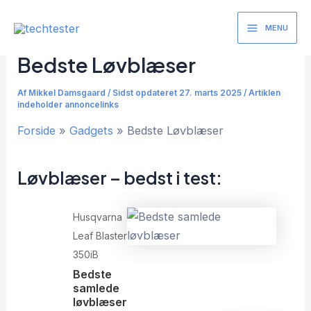
Gå
til
MENU
Main
indholdet
Bedste Løvblæser
Menu
Af
Mikkel Damsgaard
/
Sidst opdateret 27. marts 2025 / Artiklen
indeholder annoncelinks
Forside
Gadgets
Bedste Løvblæser
Løvblæser – bedst i test:
Husqvarna
Leaf Blaster
350iB
Bedste
samlede
løvblæser