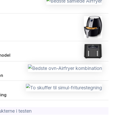
model
on
ning
kterne i testen