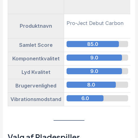
Pro-Ject Debut Carbon
A
Produktnavn
L
85.0
Samlet Score
9.0
Komponentkvalitet
9.0
Lyd Kvalitet
8.0
Brugervenlighed
6.0
Vibrationsmodstand
Valg af Pladespiller