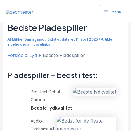
Gå
til
MENU
Main
indholdet
Bedste Pladespiller
Menu
Af
Mikkel Damsgaard
/
Sidst opdateret 11. april 2025 / Artiklen
indeholder annoncelinks
Forside
Lyd
Bedste Pladespiller
Pladespiller – bedst i test:
Pro-Ject Debut
Carbon
Bedste lydkvalitet
Audio-
Technica AT-