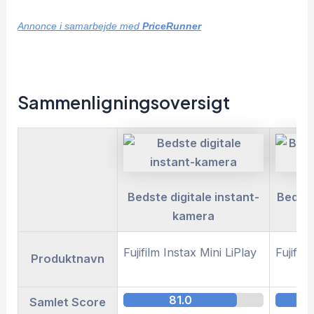
Annonce i samarbejde med
PriceRunner
Sammenligningsoversigt
Bedste digitale instant-
Bedste
kamera
Fujifilm Instax Mini LiPlay
Fujifil
Produktnavn
81.0
Samlet Score