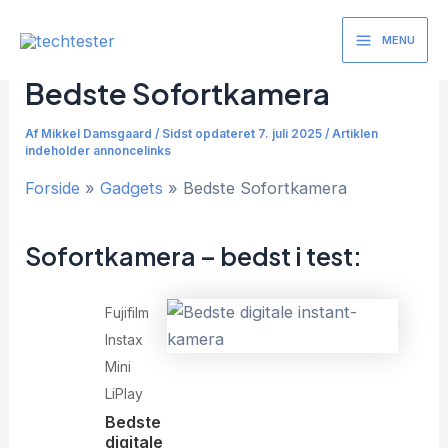
Gå
til
MENU
Main
indholdet
Bedste Sofortkamera
Menu
Af
Mikkel Damsgaard
/
Sidst opdateret 7. juli 2025 / Artiklen
indeholder annoncelinks
Forside
Gadgets
Bedste Sofortkamera
Sofortkamera – bedst i test:
Fujifilm
Instax
Mini
LiPlay
Bedste
digitale