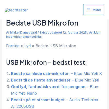
Gå
til
MENU
Main
indholdet
Bedste USB Mikrofon
Menu
Af
Mikkel Damsgaard
/
Sidst opdateret 12. februar 2025 / Artiklen
indeholder annoncelinks
Forside
Lyd
Bedste USB Mikrofon
USB Mikrofon – bedst i test:
Bedste samlede usb-mikrofon
– Blue Mic Yeti X
Bedst til de fleste anvendelser
– Blue Mic Yeti
God lyd, fantastisk værdi for pengene
– Blue
Mic Yeti Nano
Bedste på et stramt budget
– Audio-Technica
AT2005USB