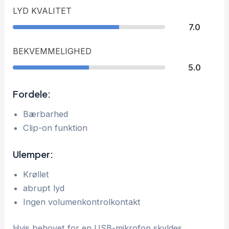
LYD KVALITET
7.0
BEKVEMMELIGHED
5.0
Fordele:
Bærbarhed
Clip-on funktion
Ulemper:
Krøllet
abrupt lyd
Ingen volumenkontrolkontakt
Hvis behovet for en USB-mikrofon skyldes