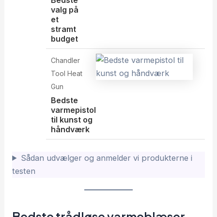
Bedste
valg på
et
stramt
budget
Chandler
Tool Heat
Gun
Bedste
varmepistol
til kunst og
håndværk
Sådan udvælger og anmelder vi produkterne i
testen
Bedste trådløse varmeblæser