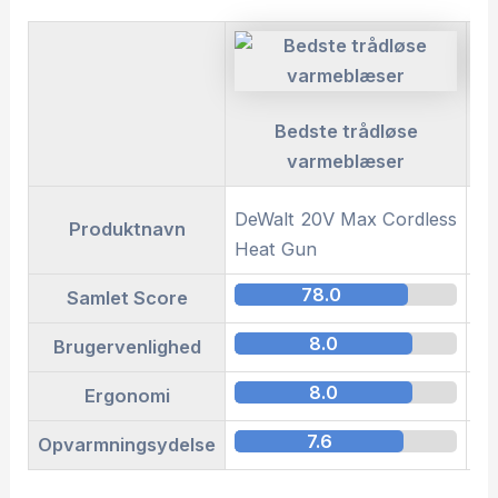
Bedste trådløse
varmeblæser
DeWalt 20V Max Cordless
Po
Produktnavn
Heat Gun
78.0
Samlet Score
8.0
Brugervenlighed
8.0
Ergonomi
7.6
Opvarmningsydelse