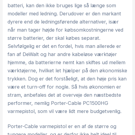
batteri, kan den ikke bruges lige så længe som
modeller med ledning. Derudover er den markant
dyrere end de ledningsførende alternativer, især
når man tager højde for købsomkostningerne ved
større batterier, der skal købes separat.
Selvfølgelig er det en fordel, hvis man allerede er
fan af DeWalt og har andre kabeløse værktøjer
hjemme, da batterierne nemt kan skiftes ud mellem
værktøjerne, hvilket let hjælper på den økonomiske
trykken. Dog er det forståeligt, at den høje pris kan
være et turn-off for nogle. Så hvis økonomien er
stram, anbefales det at overveje den næstbedste
performer, nemlig Porter-Cable PC1500HG
varmepistol, som vil være lidt mere budgetvenlig.
Porter-Cable varmepistol er en af de større og
tungere modeller, og er derfor ikke helt ideel til