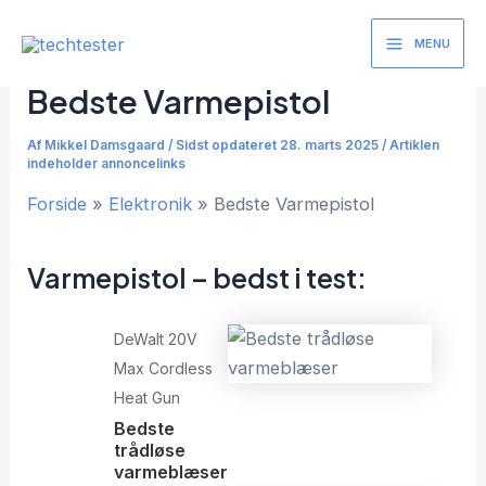
Gå
til
MENU
Main
indholdet
Bedste Varmepistol
Menu
Af
Mikkel Damsgaard
/
Sidst opdateret 28. marts 2025 / Artiklen
indeholder annoncelinks
Forside
Elektronik
Bedste Varmepistol
Varmepistol – bedst i test:
DeWalt 20V
Max Cordless
Heat Gun
Bedste
trådløse
varmeblæser