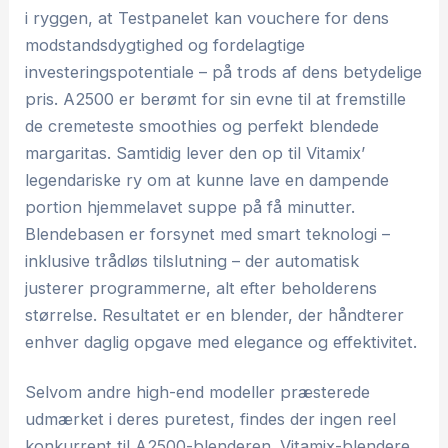
i ryggen, at Testpanelet kan vouchere for dens
modstandsdygtighed og fordelagtige
investeringspotentiale – på trods af dens betydelige
pris. A2500 er berømt for sin evne til at fremstille
de cremeteste smoothies og perfekt blendede
margaritas. Samtidig lever den op til Vitamix’
legendariske ry om at kunne lave en dampende
portion hjemmelavet suppe på få minutter.
Blendebasen er forsynet med smart teknologi –
inklusive trådløs tilslutning – der automatisk
justerer programmerne, alt efter beholderens
størrelse. Resultatet er en blender, der håndterer
enhver daglig opgave med elegance og effektivitet.
Selvom andre high-end modeller præsterede
udmærket i deres puretest, findes der ingen reel
konkurrent til A2500-blenderen. Vitamix-blendere