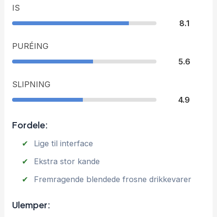
IS
8.1
PURÉING
5.6
SLIPNING
4.9
Fordele:
Lige til interface
Ekstra stor kande
Fremragende blendede frosne drikkevarer
Ulemper: