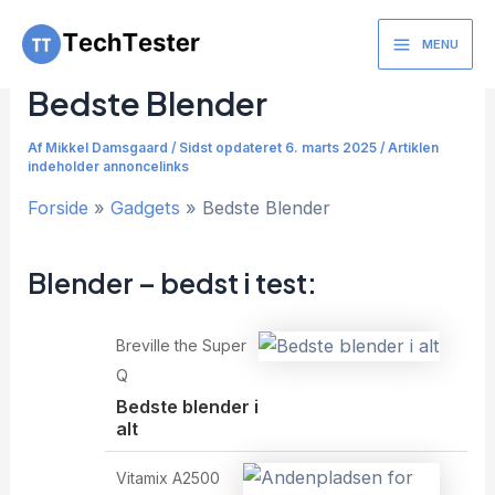
Gå
til
MENU
Main
indholdet
Bedste Blender
Menu
Af
Mikkel Damsgaard
/
Sidst opdateret 6. marts 2025 / Artiklen
indeholder annoncelinks
Forside
Gadgets
Bedste Blender
Blender – bedst i test:
Breville the Super
Q
Bedste blender i
alt
Vitamix A2500