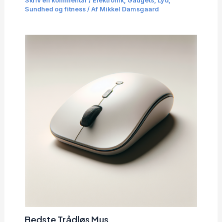
Skriv en kommentar
/
Elektronik
,
Gadgets
,
Lyd
,
Sundhed og fitness
/ Af
Mikkel Damsgaard
Bedste Trådløs Mus