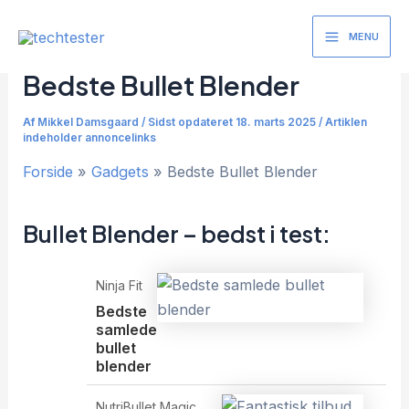
Gå
til
MENU
Main
indholdet
Bedste Bullet Blender
Menu
Af
Mikkel Damsgaard
/
Sidst opdateret 18. marts 2025 / Artiklen
indeholder annoncelinks
Forside
Gadgets
Bedste Bullet Blender
Bullet Blender – bedst i test:
Ninja Fit
Bedste
samlede
bullet
blender
NutriBullet Magic