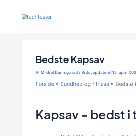
Gå
til
indholdet
Bedste Kapsav
Af
Mikkel Damsgaard
/
Sidst opdateret 15. april 20
Forside
Sundhed og fitness
Bedste 
Kapsav – bedst i 