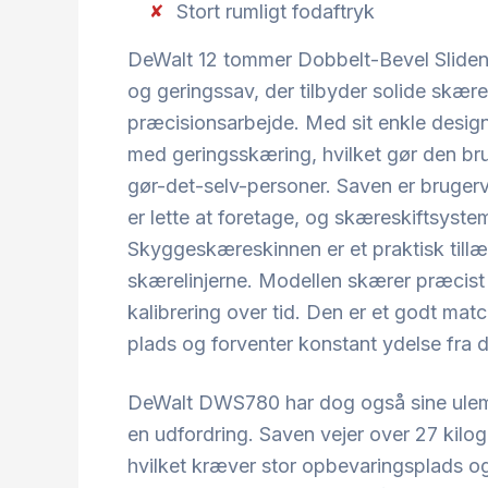
Stort rumligt fodaftryk
DeWalt 12 tommer Dobbelt-Bevel Slide
og geringssav, der tilbyder solide skære
præcisionsarbejde. Med sit enkle design
med geringsskæring, hvilket gør den bru
gør-det-selv-personer. Saven er brugerve
er lette at foretage, og skæreskiftsyste
Skyggeskæreskinnen er et praktisk tillæ
skærelinjerne. Modellen skærer præcist li
kalibrering over tid. Den er et godt matc
plads og forventer konstant ydelse fra 
DeWalt DWS780 har dog også sine ulemp
en udfordring. Saven vejer over 27 kil
hvilket kræver stor opbevaringsplads og 