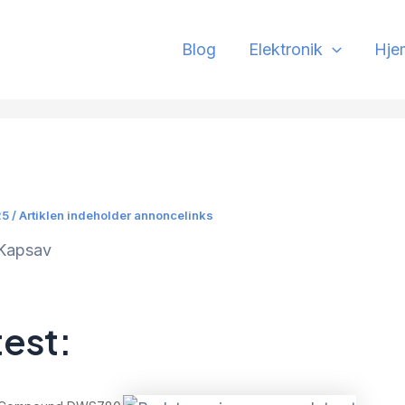
Blog
Elektronik
Hje
25 / Artiklen indeholder annoncelinks
Kapsav
test: