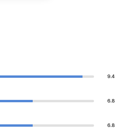
9.4
6.8
6.8