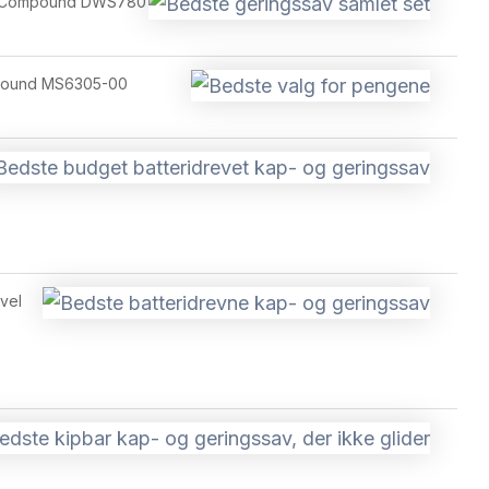
ng Compound DWS780
ompound MS6305-00
vel