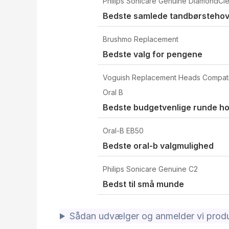
Philips Sonicare Genuine DiamondCl
Bedste samlede tandbørsteho
Brushmo Replacement
Bedste valg for pengene
Voguish Replacement Heads Compati
Oral B
Bedste budgetvenlige runde h
Oral-B EB50
Bedste oral-b valgmulighed
Philips Sonicare Genuine C2
Bedst til små munde
Sådan udvælger og anmelder vi produ