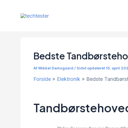
Gå
til
indholdet
Bedste Tandbørsteh
Af
Mikkel Damsgaard
/
Sidst opdateret 15. april 20
Forside
Elektronik
Bedste Tandbørs
Tandbørstehoved 