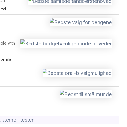
ean
ved
ble with
oveder
kterne i testen