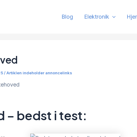
Blog
Elektronik
Hje
oved
25 / Artiklen indeholder annoncelinks
tehoved
– bedst i test: