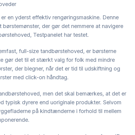
hoveder
er en yderst effektiv rengøringsmaskine. Denne
 børstemønster, der gør det nemmere at navigere
rstehoved, Testpanelet har testet.
emfast, full-size tandbørstehoved, er børsterne
e gør det til et stærkt valg for folk med mindre
er, der blegner, når det er tid til udskiftning og
børster med click-on håndtag.
tandbørstehoved, men det skal bemærkes, at det er
ed typisk dyrere end uoriginale produkter. Selvom
ggefladerne på kindtænderne i forhold til mellem
mponerende.