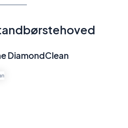
 tandbørstehoved
ine DiamondClean