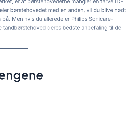
ket, er at børstehovederne mangler en farve ID-
 deler børstehovedet med en anden, vil du blive nødt
 på. Men hvis du allerede er Philips Sonicare-
tte tandbørstehoved deres bedste anbefaling til de
pengene